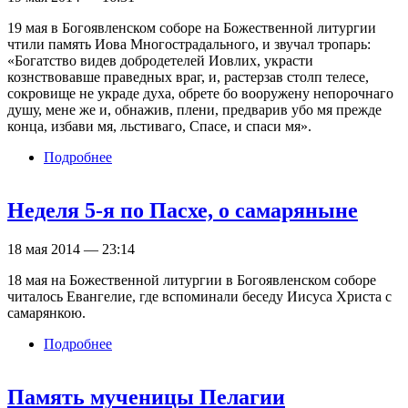
19 мая в Богоявленском соборе на Божественной литургии
чтили память Иова Многострадального, и звучал тропарь:
«Богатство видев добродетелей Иовлих, украсти
кознствовавше праведных враг, и, растерзав столп телесе,
сокровище не украде духа, обрете бо вооружену непорочнаго
душу, мене же и, обнажив, плени, предварив убо мя прежде
конца, избави мя, льстиваго, Спасе, и спаси мя».
Подробнее
о Память праведного Иова
Многострадального, день рождения Царя
страстотерпца Николая Второго
Неделя 5-я по Пасхе, о самаряныне
18 мая 2014 — 23:14
18 мая на Божественной литургии в Богоявленском соборе
читалось Евангелие, где вспоминали беседу Иисуса Христа с
самарянкою.
Подробнее
о Неделя 5-я по Пасхе, о самаряныне
Память мученицы Пелагии