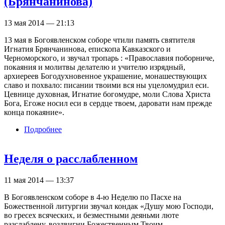
(Брянчанинова)
13 мая 2014 — 21:13
13 мая в Богоявленском соборе чтили память святителя
Игнатия Брянчанинова, епископа Кавказского и
Черноморского, и звучал тропарь : «Православия поборниче,
покаяния и молитвы делателю и учителю изрядный,
архиереев Богодухновенное украшение, монашествующих
славо и похвало: писании твоими вся ны уцеломудрил еси.
Цевнице духовная, Игнатие богомудре, моли Слова Христа
Бога, Егоже носил еси в сердце твоем, даровати нам прежде
конца покаяние».
Подробнее
о Память святителя Игнатия (Брянчанинова)
Неделя о расслабленном
11 мая 2014 — 13:37
В Богоявленском соборе в 4-ю Неделю по Пасхе на
Божественной литургии звучал кондак «Душу мою Господи,
во гресех всяческих, и безместными деяньми люте
разслаблену, воздвигни Божественным Твоим