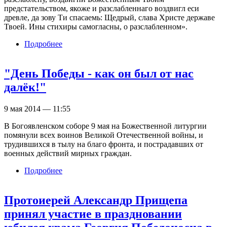
предстательством, якоже и разслабленнаго воздвигл еси
древле, да зову Ти спасаемь: Щедрый, слава Христе державе
Твоей. Ины стихиры самогласны, о разслабленном».
Подробнее
о Неделя о расслабленном
"День Победы - как он был от нас
далёк!"
9 мая 2014 — 11:55
В Богоявленском соборе 9 мая на Божественной литургии
помянули всех воинов Великой Отечественной войны, и
трудившихся в тылу на благо фронта, и пострадавших от
военных действий мирных граждан.
Подробнее
о "День Победы - как он был от нас далёк!"
Протоиерей Александр Прищепа
принял участие в праздновании