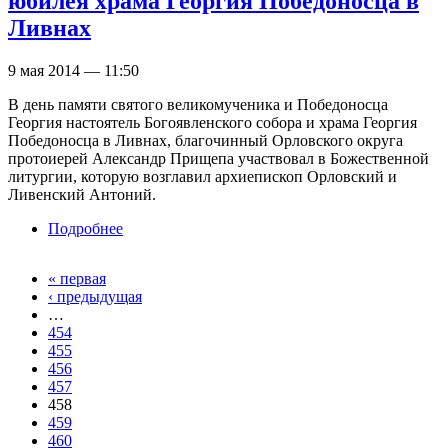
юбилея храма Георгия Победоносца в
Ливнах
9 мая 2014 — 11:50
В день памяти святого великомученика и Победоносца
Георгия настоятель Богоявленского собора и храма Георгия
Победоносца в Ливнах, благочинный Орловского округа
протоиерей Александр Прищепа участвовал в Божественной
литургии, которую возглавил архиепископ Орловский и
Ливенский Антоний.
Подробнее
о Протоиерей Александр Прищепа принял
участие в праздновании юбилея храма Георгия
Победоносца в Ливнах
« первая
Страницы
‹ предыдущая
…
454
455
456
457
458
459
460