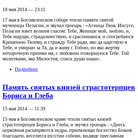
18 мая 2014 — 23:11
17 мая в Богоявленском соборе чтили памяти святой
мученицы Пелагии, и звучал тропарь : «Агница Твоя, Иисусе,
Пелагия зовет велиим гласом: Тебе, Женише мой, люблю, и,
Тебе ищущи, страдальчествую, и сраспинаюся, и спогребаюся
Крещению Твоему, и стражду Тебе ради, яко да царствую в
Тебе, и умираю за Тя, да и живу с Тобою, но яко жертву
непорочную приими мя, с любовию пожершуюся Тебе. Той
молитвами, яко Милостив, спаси души наша».
Подробнее
о Память мученицы Пелагии
Память святых князей страстотерпцев
Бориса и Глеба
15 мая 2014 — 11:39
15 мая в Богоявленском храме чтили святых князей
страстотерпцев Бориса и Глеба, и звучвл тропарь : «Днесь
церковная расширяются недра, приемлющи богатство Божия
благодати, веселятся русстии собори, видяще преславная