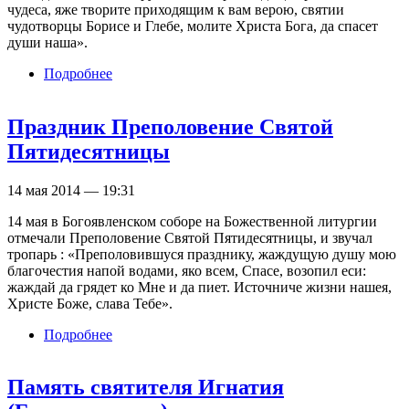
чудеса, яже творите приходящим к вам верою, святии
чудотворцы Борисе и Глебе, молите Христа Бога, да спасет
души наша».
Подробнее
о Память святых князей страстотерпцев
Бориса и Глеба
Праздник Преполовение Святой
Пятидесятницы
14 мая 2014 — 19:31
14 мая в Богоявленском соборе на Божественной литургии
отмечали Преполовение Святой Пятидесятницы, и звучал
тропарь : «Преполовившуся празднику, жаждущую душу мою
благочестия напой водами, яко всем, Спасе, возопил еси:
жаждай да грядет ко Мне и да пиет. Источниче жизни нашея,
Христе Боже, слава Тебе».
Подробнее
о Праздник Преполовение Святой
Пятидесятницы
Память святителя Игнатия