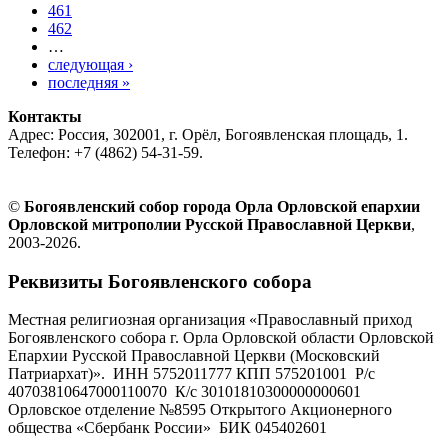
461
462
…
следующая ›
последняя »
Контакты
Адрес: Россия, 302001, г. Орёл, Богоявленская площадь, 1.
Телефон: +7 (4862) 54-31-59.
©
Богоявленский собор города Орла Орловской епархии
Орловской митрополии Русской Православной Церкви
,
2003-2026.
Реквизиты Богоявленского собора
Местная религиозная организация «Православный приход
Богоявленского собора г. Орла Орловской области Орловской
Епархии Русской Православной Церкви (Московский
Патриархат)». ИНН 5752011777 КПП 575201001 Р/с
40703810647000110070 К/с 30101810300000000601
Орловское отделение №8595 Открытого Акционерного
общества «Сбербанк России» БИК 045402601