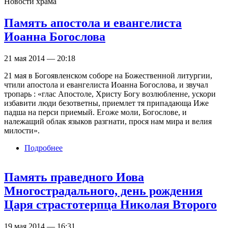
Новости храма
Память апостола и евангелиста
Иоанна Богослова
21 мая 2014 — 20:18
21 мая в Богоявленском соборе на Божественной литургии,
чтили апостола и евангелиста Иоанна Богослова, и звучал
тропарь : «глас Апостоле, Христу Богу возлюбленне, ускори
избавити люди безответны, приемлет тя припадающа Иже
падша на перси приемый. Егоже моли, Богослове, и
належащий облак языков разгнати, прося нам мира и велия
милости».
Подробнее
о Память апостола и евангелиста Иоанна
Богослова
Память праведного Иова
Многострадального, день рождения
Царя страстотерпца Николая Второго
19 мая 2014 — 16:31