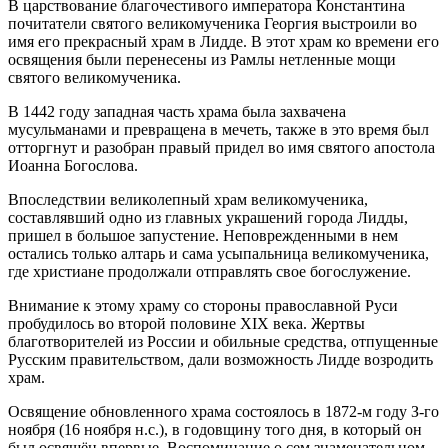
В царствование благочестивого императора Константина
почитатели святого великомученика Георгия выстроили во
имя его прекрасный храм в Лидде. В этот храм ко времени его
освящения были перенесены из Рамлы нетленные мощи
святого великомученика.
В 1442 году западная часть храма была захвачена
мусульманами и превращена в мечеть, также в это время был
отторгнут и разобран правый придел во имя святого апостола
Иоанна Богослова.
Впоследствии великолепный храм великомученика,
составлявший одно из главных украшений города Лидды,
пришел в большое запустение. Неповрежденными в нем
остались только алтарь и сама усыпальница великомученика,
где христиане продолжали отправлять свое богослужение.
Внимание к этому храму со стороны православной Руси
пробудилось во второй половине XIX века. Жертвы
благотворителей из России и обильные средства, отпущенные
Русским правительством, дали возможность Лидде возродить
храм.
Освящение обновленного храма состоялось в 1872-м году З-го
ноября (16 ноября н.с.), в годовщину того дня, в который он
был освящён впервые. Воспоминание о сем знаменательном