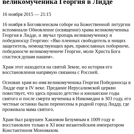
великомученика Георгия в Лидде
16 ноября 2015 — 21:15
16 ноября в Богоявленском соборе на Божественной литургии
вспоминали Обновление (освящение) храма великомученика
Георгия в Лидде, и звучал тропарь великомученику и
победоносцу Георгию: «Яко пленных свободитель и нищих
защититель, немощствующих врач, православных поборниче,
победоносче великомучениче Георгие, моли Христа Бога
спастися душам нашим».
Храм этот находится на святой Земле, но история его
восстановления напрямую связанна с Россией.
Основан храм во имя великомученика Георгия Победоносца в
Лидде еще в IV веке. Предание Иерусалимской церкви
повествует, что здесь прошло детство и юношеские годы
святого и после смерти мученика в Никомидии в 303 году, его
честные останки были перенесены в родной город Лидду, где
проживала мама святого.
Храм был разрушен Хакимом Безумным в 1009 году и
восстановлен только в XI веке византийским императором
Константином Мономахом.