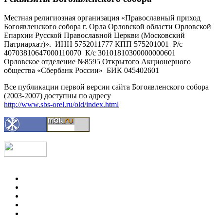
Местная религиозная организация «Православный приход
Богоявленского собора г. Орла Орловской области Орловской
Епархии Русской Православной Церкви (Московский
Патриархат)». ИНН 5752011777 КПП 575201001 Р/с
40703810647000110070 К/с 30101810300000000601
Орловское отделение №8595 Открытого Акционерного
общества «Сбербанк России» БИК 045402601
Все публикации первой версии сайта Богоявленского собора
(2003-2007) доступны по адресу
http://www.sbs-orel.ru/old/index.html