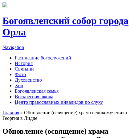
Перейти к основному содержанию
Богоявленский собор города
Орла
Navigation
Расписание богослужений
История
Святыни
Фото
Духовенство
Хор
Богоявленская семья
Воскресная школа
Центр православных инвалидов по слуху
Главная
» Обновление (освящение) храма великомученика
Георгия в Лидде
Вы здесь
Обновление (освящение) храма