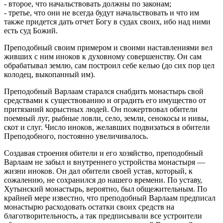
- второе, что начальствовать должны по законам;
- третье, что они не всегда будут начальствовать и что им
также придется дать отчет Богу в судах своих, ибо над ними
есть суд Божий.
Преподобный своим примером и своими наставлениями вел
живших с ним иноков к духовному совершенству. Он сам
обрабатывал землю, сам построил себе келью (до сих пор цел
колодец, выкопанный им).
Преподобный Варлаам старался снабдить монастырь свой
средствами к существованию и оградить его имущество от
притязаний корыстных людей. Он пожертвовал обители
поемный луг, рыбные ловли, село, земли, сенокосы и нивы,
скот и слуг. Число иноков, желавших подвизаться в обители
Преподобного, постоянно увеличивалось.
Создавая строения обители и его хозяйство, преподобный
Варлаам не забыл и внутреннего устройства монастыря —
жизни иноков. Он дал обители своей устав, который, к
сожалению, не сохранился до нашего времени. По уставу,
Хутынский монастырь, вероятно, был общежительным. По
крайней мере из­вестно, что преподобный Варлаам предписал
монастырю расходовать остатки своих средств на
благотворительность, а так предписывали все устроители