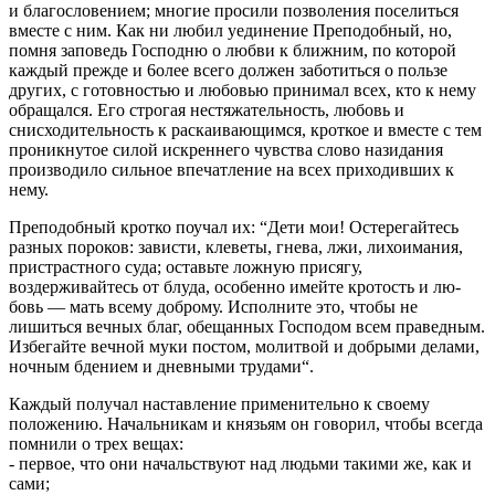
и благословением; многие просили позволения поселиться
вместе с ним. Как ни любил уединение Преподобный, но,
помня заповедь Господню о любви к ближним, по которой
каждый прежде и 6олее всего должен заботиться о пользе
других, с готовностью и любовью принимал всех, кто к нему
обращался. Его строгая нестяжательность, любовь и
снисходительность к раскаивающимся, кроткое и вместе с тем
проникнутое силой искреннего чувства слово назидания
производило сильное впечатление на всех приходивших к
нему.
Преподобный кротко поучал их: “Дети мои! Остерегайтесь
разных пороков: зависти, клеветы, гнева, лжи, лихоимания,
пристрастного суда; оставьте ложную присягу,
воздерживайтесь от блуда, особенно имейте кротость и лю­
бовь — мать всему доброму. Исполните это, чтобы не
лишиться вечных благ, обещанных Господом всем праведным.
Избегайте вечной муки постом, молитвой и добрыми делами,
ночным бдением и дневными трудами“.
Каждый получал наставление применительно к своему
положению. Начальникам и князьям он говорил, чтобы всегда
помнили о трех вещах:
- первое, что они начальствуют над людьми такими же, как и
сами;