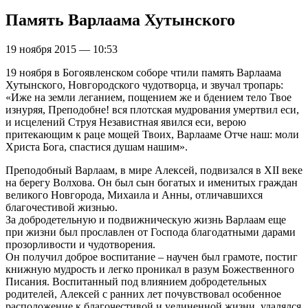
Память Варлаама Хутынского
19 ноября 2015 — 10:53
19 ноября в Богоявленском соборе чтили память Варлаама
Хутынского, Новгородского чудотворца, и звучал тропарь:
«Иже на земли леганием, пощением же и бдением тело Твое
изнуряя, Преподобне! вся плотская мудрования умертвил еси,
и исцелений Струя Независтная явился еси, верою
притекающим к раце мощей Твоих, Варлааме Отче наш: моли
Христа Бога, спастися душам нашим».
Преподобный Варлаам, в мире Алексей, подвизался в XII веке
на берегу Волхова. Он был сын богатых и именитых граждан
великого Новгорода, Михаила и Анны, отличавшихся
благочестивой жизнью.
За добродетельную и подвижническую жизнь Варлаам еще
при жизни был прославлен от Господа благодатными дарами
прозорливости и чудотворения.
Он получил доброе воспитание – научен был грамоте, постиг
книжную мудрость и легко проникал в разум Божественного
Писания. Воспитанный под влиянием добродетельных
родителей, Алексей с ранних лет почувствовал особенное
расположение к благочестивой и уединенной жизни, удалялся