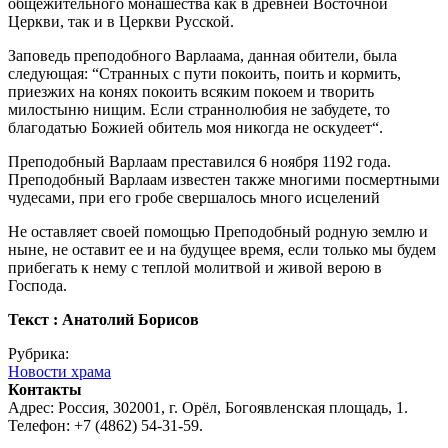
общежительного монашества как в древней Восточной
Церкви, так и в Церкви Русской.
Заповедь преподобного Варлаама, данная обители, была
следующая: “Странных с пути покоить, поить и кормить,
приезжих на конях покоить всяким покоем и творить
милостыню нищим. Если страннолюбия не забудете, то
благодатью Божией обитель моя никогда не оскудеет“.
Преподобный Варлаам преставился 6 ноября 1192 года.
Преподобный Варлаам известен также многими посмертными
чудесами, при его гробе свершалось много исцелений
Не оставляет своей помощью Преподобный родную землю и
ныне, не оставит ее и на будущее время, если только мы будем
прибегать к нему с теплой молитвой и живой верою в
Господа.
Текст : Анатолий Борисов
Рубрика:
Новости храма
Контакты
Адрес: Россия, 302001, г. Орёл, Богоявленская площадь, 1.
Телефон: +7 (4862) 54-31-59.