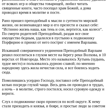
от всяких игр и общества товарищей, любил читать
священные книги, часто посещал храм Божий, а дома
проводил время в молитве и посте.
Рано пришел преподобный к мысли о суетности мирской
жизни, он возненавидел мир и его прелести и сказал себе:
“Истинно жизнь наша, как тень и сон, вертится, как колесо“.
По смерти родителей Преподобный, раздав все свое
имущество бедным, удалился в пустыню к подвижнику
Порфирию и принял от него постриг с именем Варлаама.
Искавший совершенного уединения Преподобный Варлаам
решил поселиться в глухом месте на берегу реки Волхова, в 10
верстах от Новгорода. Место это называлось Хутынь (худынь,
худое место) и пользовалось дурною славой; по мнению
народному здесь жила нечистая сила, и все боялись ходить
сюда.
Помолившись усердно Господу, поставил себе Преподобный
келью посреди глухой чащи. Весь день он проводил в трудах,
а ночь – в молитве, строго постился, носил суровую одежду и
вериги.
Слух о подвижнике скоро пронесся по всей округе. К нему
стали приходить и князья, и бояре, и простые люди за советом