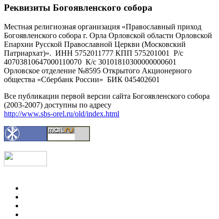
Реквизиты Богоявленского собора
Местная религиозная организация «Православный приход
Богоявленского собора г. Орла Орловской области Орловской
Епархии Русской Православной Церкви (Московский
Патриархат)». ИНН 5752011777 КПП 575201001 Р/с
40703810647000110070 К/с 30101810300000000601
Орловское отделение №8595 Открытого Акционерного
общества «Сбербанк России» БИК 045402601
Все публикации первой версии сайта Богоявленского собора
(2003-2007) доступны по адресу
http://www.sbs-orel.ru/old/index.html