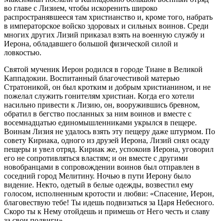
во главе с Лизием, чтобы искоренить широко
распространявшееся там христианство и, кроме того, набрать
в императорское войско здоровых и сильных воинов. Среди
многих других Лизий приказал взять на военную службу и
Иерона, обладавшего большой физической силой и
ловкостью.
Святой мученик Иерон родился в городе Тиане в Великой
Каппадокии. Воспитанный благочестивой матерью
Стратоникой, он был кротким и добрым христианином, и не
пожелал служить гонителям христиан. Когда его хотели
насильно привести к Лизию, он, вооружившись бревном,
обратил в бегство посланных за ним воинов и вместе с
восемнадцатью единомышленниками укрылся в пещере.
Воинам Лизия не удалось взять эту пещеру даже штурмом. По
совету Кириака, одного из друзей Иерона, Лизий снял осаду
пещеры и увел отряд. Кириак же, успокоив Иерона, уговорил
его не сопротивляться властям; и он вместе с другими
новобранцами в сопровождении воинов был отправлен в
соседний город Мелитину. Ночью в пути Иерону было
видение. Некто, одетый в белые одежды, возвестил ему
голосом, исполненным кротости и любви: «Спасение, Иерон,
благовествую тебе! Ты идешь подвизаться за Царя Небесного.
Скоро ты к Нему отойдешь и примешь от Него честь и славу
за свои подвиги».