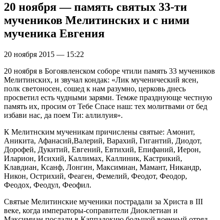
20 ноября — память святых 33-ти
мучеников Мелитинских и с ними
мученика Евгения
20 ноября 2015 — 15:22
20 ноября в Богоявленском соборе чтили память 33 мучеников
Мелитинских, и звучал кондак: «Лик мученический ясен,
полк светоносен, сошед к нам разумно, церковь днесь
просветил есть чудными зарями. Темже празднующе честную
память их, просим от Тебе Спасе наш: тех молитвами от бед
избави нас, да поем Ти: аллилуия».
К Мелитнским мученикам причислены святые: Амонит,
Аникита, Афанасий,Валерий, Варахий, Гигантий, Диодот,
Дорофей, Дукитий, Евгений, Евтихий, Епифаний, Иерон,
Иларион, Исихий, Каллимах, Каллиник, Кастрикий,
Клавдиан, Ксанф, Лонгин, Максимиан, Мамант, Никандр,
Никон, Острихий, Феаген, Фемелий, Феодот, Феодор,
Феодох, Феодул, Феофил.
Святые Мелитинские мученики пострадали за Христа в III
веке, когда императоры-соправители Диоклетиан и
Максимиан послали в Каппадокию большой военный отряд