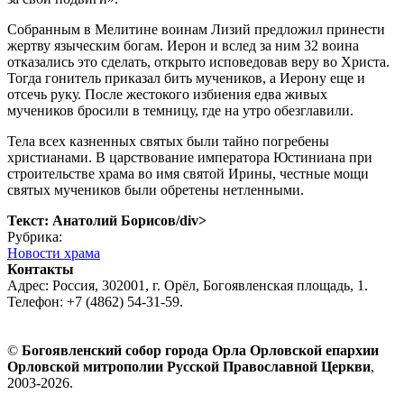
Собранным в Мелитине воинам Лизий предложил принести
жертву языческим богам. Иерон и вслед за ним 32 воина
отказались это сделать, открыто исповедовав веру во Христа.
Тогда гонитель приказал бить мучеников, а Иерону еще и
отсечь руку. После жестокого избиения едва живых
мучеников бросили в темницу, где на утро обезглавили.
Тела всех казненных святых были тайно погребены
христианами. В царствование императора Юстиниана при
строительстве храма во имя святой Ирины, честные мощи
святых мучеников были обретены нетленными.
Текст: Анатолий Борисов/div>
Рубрика:
Новости храма
Контакты
Адрес: Россия, 302001, г. Орёл, Богоявленская площадь, 1.
Телефон: +7 (4862) 54-31-59.
©
Богоявленский собор города Орла Орловской епархии
Орловской митрополии Русской Православной Церкви
,
2003-2026.