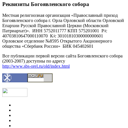
Реквизиты Богоявленского собора
Местная религиозная организация «Православный приход
Богоявленского собора г. Орла Орловской области Орловской
Епархии Русской Православной Церкви (Московский
Патриархат)». ИНН 5752011777 КПП 575201001 Р/с
40703810647000110070 К/с 30101810300000000601
Орловское отделение №8595 Открытого Акционерного
общества «Сбербанк России» БИК 045402601
Все публикации первой версии сайта Богоявленского собора
(2003-2007) доступны по адресу
http://www.sbs-orel.ru/old/index.html