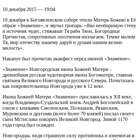
10 декабря 2015 — 19:04
10 декабря в Богоявленском соборе чтили Матерь Божию в Её
образе «Знамение», и звучал тропарь: «Яко необоримую стену
и источник чудес, стяжавше Тя раби Твои, Богородице
Пречистая, сопротивных ополчения низлагаем. Темже молим
Тя, мир отечеству нашему даруй и душам нашим велию
милость».
Накануе был прочитан акакфист перед иконой «Знамение».
«Знамение» Новгородская икона Божией Матери -
древнейшая русская чудотворная икона Богоматери, главная
святыня Великого Новгорода и русского Севера. Почиталась
как покровительница Новгорода уже в 12 веке.
Икона Божией Матери «Знамение» прославилась в XII веке,
когда Владимиро-Суздальский князь Андрей Боголюбский в
союзе с князьями Смоленским, Полоцким, Рязанским,
Муромским и другими (всего более 70 князей) послал своего
сына Мстислава покорять Великий Новгород. Зимой 1170
года город был осажден.
Новгородцы, видя страшную силу противника и изнемогая в