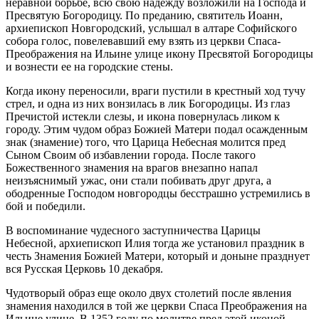
неравной борьбе, всю свою надежду возложили на Господа и
Пресвятую Богородицу. По преданию, святитель Иоанн,
архиепископ Новгородский, услышал в алтаре Софийского
собора голос, повелевавший ему взять из церкви Спаса-
Преображения на Ильине улице икону Пресвятой Богородицы
и вознести ее на городские стены.
Когда икону переносили, враги пустили в крестный ход тучу
стрел, и одна из них вонзилась в лик Богородицы. Из глаз
Пречистой истекли слезы, и икона повернулась ликом к
городу. Этим чудом образ Божией Матери подал осажденным
знак (знамение) того, что Царица Небесная молится пред
Сыном Своим об избавлении города. После такого
Божественного знамения на врагов внезапно напал
неизъяснимый ужас, они стали побивать друг друга, а
ободренные Господом новгородцы бесстрашно устремились в
бой и победили.
В воспоминание чудесного заступничества Царицы
Небесной, архиепископ Илия тогда же установил праздник в
честь Знамения Божией Матери, который и доныне празднует
вся Русская Церковь 10 декабря.
Чудотворый обра
з еще около двух столетий после явления
знамения находился в той же церкви Спаса Преображения на
Ильине улице. В 1352 году по молитве пред этой иконой