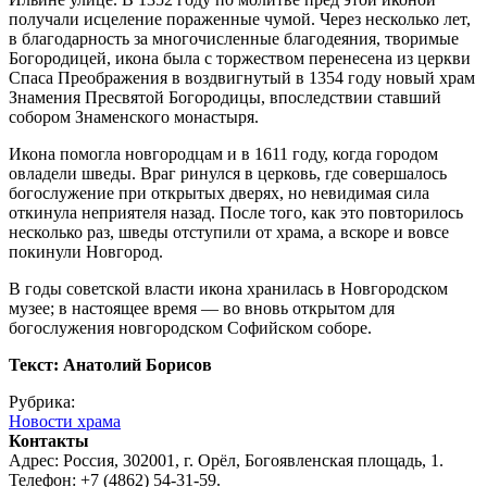
получали исцеление пораженные чумой. Через несколько лет,
в благодарность за многочисленные благодеяния, творимые
Богородицей, икона была с торжеством перенесена из церкви
Спаса Преображения в воздвигнутый в 1354 году новый храм
Знамения Пресвятой Богородицы, впоследствии ставший
собором Знаменского монастыря.
Икона помогла новгородцам и в 1611 году, когда городом
овладели шведы. Враг ринулся в церковь, где совершалось
богослужение при открытых дверях, но невидимая сила
откинула неприятеля назад. После того, как это повторилось
несколько раз, шведы отступили от храма, а вскоре и вовсе
покинули Новгород.
В годы советской власти икона хранилась в Новгородском
музее; в настоящее время — во вновь открытом для
богослужения новгородском Софийском соборе.
Текст: Анатолий Борисов
Рубрика:
Новости храма
Контакты
Адрес: Россия, 302001, г. Орёл, Богоявленская площадь, 1.
Телефон: +7 (4862) 54-31-59.