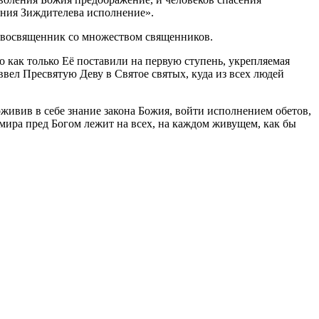
рения Зиждителева исполнение».
ервосвященник со множеством священников.
о как только Её поставили на первую ступень, укрепляемая
вел Пресвятую Деву в Святое святых, куда из всех людей
оживив в себе знание закона Божия, войти исполнением обетов,
 мира пред Богом лежит на всех, на каждом живущем, как бы