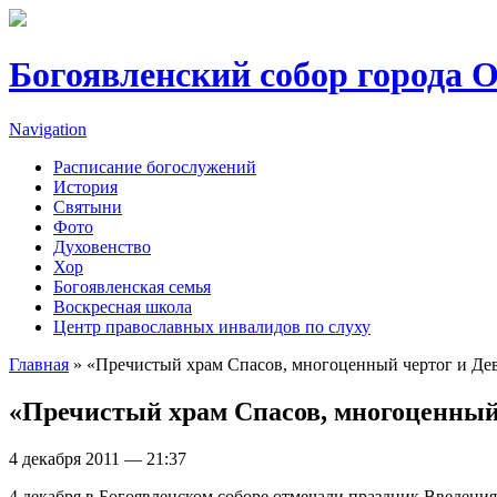
Перейти к основному содержанию
Богоявленский собор города 
Navigation
Расписание богослужений
История
Святыни
Фото
Духовенство
Хор
Богоявленская семья
Воскресная школа
Центр православных инвалидов по слуху
Главная
» «Пречистый храм Спасов, многоценный чертог и Де
Вы здесь
«Пречистый храм Спасов, многоценный
4 декабря 2011 — 21:37
4 декабря в Богоявленском соборе отмечали праздник Введения