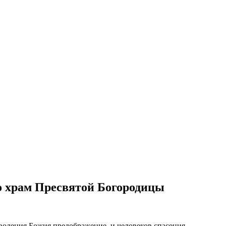
о храм Пресвятой Богородицы
оволения Божия предображение, и человеков спасения