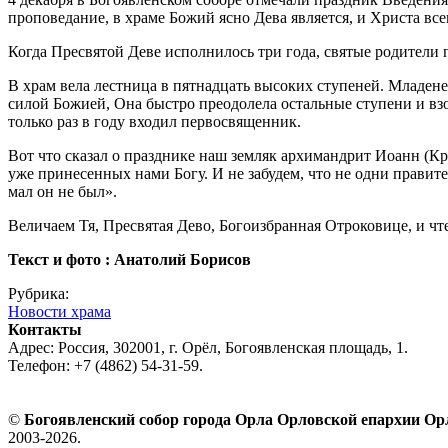
проповедание, в храме Божий ясно Дева является, и Христа вс
Когда Пресвятой Деве исполнилось три года, святые родители
В храм вела лестница в пятнадцать высоких ступеней. Младенец
силой Божией, Она быстро преодолела остальные ступени и вз
только раз в году входил первосвященник.
Вот что сказал о празднике наш земляк архимандрит Иоанн (Кре
уже принесенных нами Богу. И не забудем, что не одни правите
мал он не был».
Величаем Тя, Пресвятая Дево, Богоизбранная Отроковице, и чт
Текст и фото : Анатолий Борисов
Рубрика:
Новости храма
Контакты
Адрес: Россия, 302001, г. Орёл, Богоявленская площадь, 1.
Телефон: +7 (4862) 54-31-59.
©
Богоявленский собор города Орла Орловской епархии О
2003-2026.