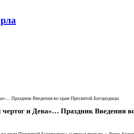
Орла
ва»… Праздник Введения во храм Пресвятой Богородицы
 чертог и Дева»… Праздник Введения в
 во храм Пресвятой Богородицы, и звучал тропарь « Днесь благ