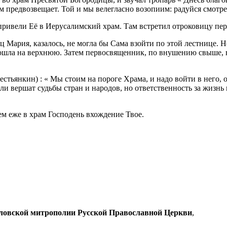
ем предвозвещает. Той и мы велегласно возопиим: радуйся смот
 привели Её в Иерусалимский храм. Там встретил отроковицу п
 Мария, казалось, не могла бы Сама взойти по этой лестнице. Н
ошла на верхнюю. Затем первосвященник, по внушению свыше, в
стьянкин) : « Мы стоим на пороге Храма, и надо войти в него, 
ли вершат судьбы стран и народов, но ответственность за жизнь
ем еже в храм Господень вхождение Твое.
рловской митрополии Русской Православной Церкви
,