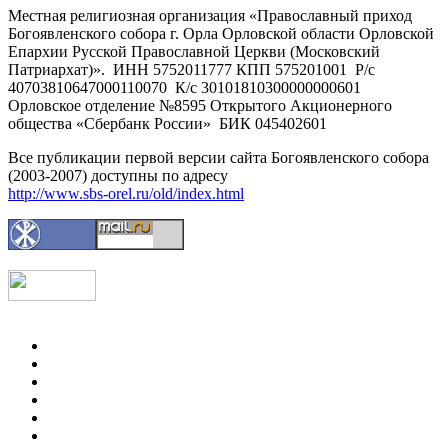
Местная религиозная организация «Православный приход
Богоявленского собора г. Орла Орловской области Орловской
Епархии Русской Православной Церкви (Московский
Патриархат)». ИНН 5752011777 КПП 575201001 Р/с
40703810647000110070 К/с 30101810300000000601
Орловское отделение №8595 Открытого Акционерного
общества «Сбербанк России» БИК 045402601
Все публикации первой версии сайта Богоявленского собора
(2003-2007) доступны по адресу
http://www.sbs-orel.ru/old/index.html