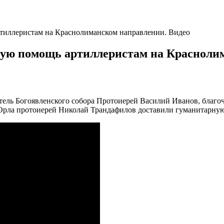
ртиллеристам на Краснолиманском направлении. Видео
ную помощь артиллеристам на Красноли
тель Богоявленского собора Протоиерей Василий Иванов, благ
а Орла протоиерей Николай Трандафилов доставили гуманитарн