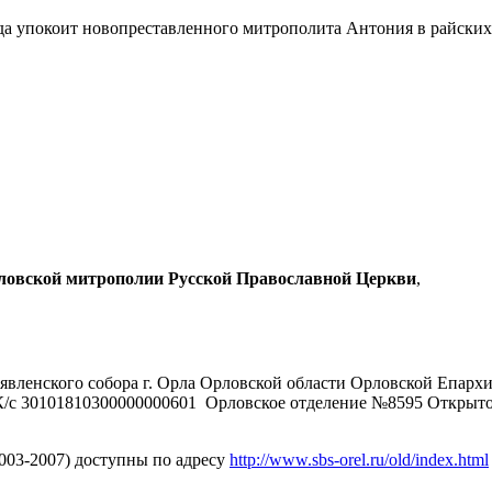
да упокоит новопреставленного митрополита Антония в райских
рловской митрополии Русской Православной Церкви
,
явленского собора г. Орла Орловской области Орловской Епарх
/с 30101810300000000601 Орловское отделение №8595 Открыт
2003-2007) доступны по адресу
http://www.sbs-orel.ru/old/index.html