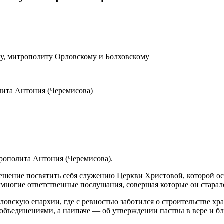
у, митрополиту Орловскому и Болховскому
ита Антония (Черемисова)
рополита Антония (Черемисова).
шение посвятить себя служению Церкви Христовой, которой оста
многие ответственные послушания, совершая которые он старался
овскую епархии, где с ревностью заботился о строительстве хр
бъединениями, а наипаче — об утверждении паствы в вере и бла