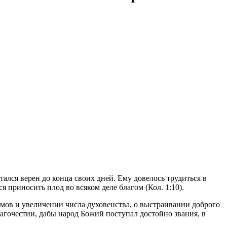
лся верен до конца своих дней. Ему довелось трудиться в
 приносить плод во всяком деле благом (Кол. 1:10).
амов и увеличении числа духовенства, о выстраивании доброго
гочестии, дабы народ Божий поступал достойно звания, в