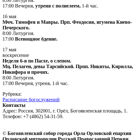
8:00 Литургия.
17:00 Вечерня,
утреня с полиелеем,
1-й час.
16 мая
Мчч. Тимофея и Мавры. Прп. Феодосия, игумена Киево-
Печерского.
8:00 Литургия.
17:00
Всенощное бдение.
17 мая
воскресение
Неделя 6-я по Пасхе, о слепом.
Мц. Пелагеи, девы Тарсийской. Прпп. Никиты, Кирилла,
Никифора и прочих.
8:00 Литургия.
17:00 Вечерня, утреня, 1-й час.
Рубрика:
Расписание богослужений
Контакты
Адрес: Россия, 302001, г. Орёл, Богоявленская площадь, 1.
Телефон: +7 (4862) 54-31-59.
©
Богоявленский собор города Орла Орловской епархии
Орловской митрополии Русской Православной Церкви
,