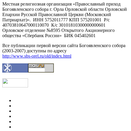
Местная религиозная организация «Православный приход
Богоявленского собора г. Орла Орловской области Орловской
Епархии Русской Православной Церкви (Московский
Патриархат)». ИНН 5752011777 КПП 575201001 Р/с
40703810647000110070 К/с 30101810300000000601
Орловское отделение №8595 Открытого Акционерного
общества «Сбербанк России» БИК 045402601
Все публикации первой версии сайта Богоявленского собора
(2003-2007) доступны по адресу
http://www.sbs-orel.ru/old/index.html