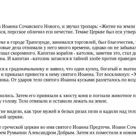
Иоанна Сочавского Нового, и звучал тропарь: «Житие на земли 
ся, персское обличил еси нечестие. Темже Церкве был еси утве
 в городе Трапезунде, занимался торговлей, был благочестив, 
говые дела отнимали у него много времени, однако он не забыв
кушал скоромного. Капитан корабля - католик, заметив это, ста
а. И капитан –католик затаился в тайной злобе против праведн
ся к градоначальнику и заявил, что один купец, богатый и знат
 и приказал привести к нему святого Иоанна. Тот воскликнул: 
ика. От ударов тело святого Иоанна кусками разлеталось по возд
ились. Затем его привязали к хвосту коня и погнали животное п
голову. Тело отвязали и оставили лежать на земле.
ие видели, как трое мужей в белых ризах пели и кадили над тел
кой церкви.
е греческой церкви во имя святого Иоанна Предтечи. Иоанн Со
ем Румынии Александром Добрым. Затем их поместили в новом с