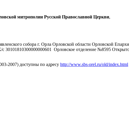
рловской митрополии Русской Православной Церкви
,
явленского собора г. Орла Орловской области Орловской Епарх
/с 30101810300000000601 Орловское отделение №8595 Открыт
2003-2007) доступны по адресу
http://www.sbs-orel.ru/old/index.html