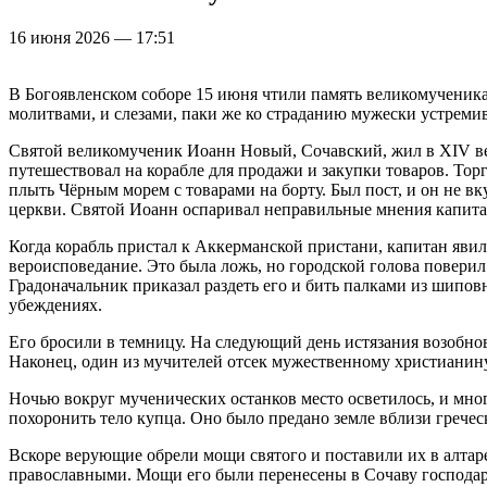
16 июня 2026 — 17:51
В Богоявленском соборе 15 июня чтили память великомученика 
молитвами, и слезами, паки же ко страданию мужески устремив
Святой великомученик Иоанн Новый, Сочавский, жил в XIV веке
путешествовал на корабле для продажи и закупки товаров. Тор
плыть Чёрным морем с товарами на борту. Был пост, и он не в
церкви. Святой Иоанн оспаривал неправильные мнения капитан
Когда корабль пристал к Аккерманской пристани, капитан явил
вероисповедание. Это была ложь, но городской голова поверил
Градоначальник приказал раздеть его и бить палками из шиповн
убеждениях.
Его бросили в темницу. На следующий день истязания возобнов
Наконец, один из мучителей отсек мужественному христианину 
Ночью вокруг мученических останков место осветилось, и мног
похоронить тело купца. Оно было предано земле вблизи гречес
Вскоре верующие обрели мощи святого и поставили их в алтар
православными. Мощи его были перенесены в Сочаву господар