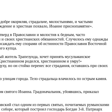
добре окормляя, страдальче, милостынями, и частыми
рждение и христиан похвало, Иоанне приснопамятне».
тверд в Православии и милостив к бедным, часто
ал и своих христианских обязанностей. Случилось ему однажды
л досаждать ему спорами об истинности Православия Восточной
ого купца.
ный житель Трапезунда, хочет принять мусульманское
«Христианином родился, христианином и умру!»
уху, но он стойко перенес все страдания, оставшись при своих
о улицам города. Тело страдальца влачилось по острым камня.
ом святого Иоанна. Градоначальник, убоявшись, приказал
чавский стал одним из первых святых, почитаемых румынскими
оборе, который построил господарь Богдан 3-й. Патриарх