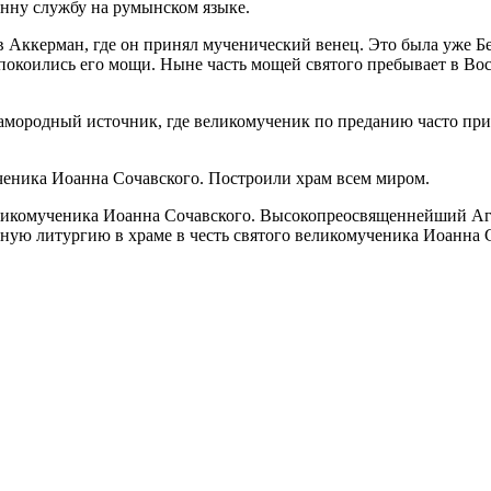
нну службу на румынском языке.
 в Аккерман, где он принял мученический венец. Это была уже 
 покоились его мощи. Ныне часть мощей святого пребывает в Во
самородный источник, где великомученик по преданию часто при
ученика Иоанна Сочавского. Построили храм всем миром.
еликомученика Иоанна Сочавского. Высокопреосвященнейший Аг
ную литургию в храме в честь святого великомученика Иоанна 