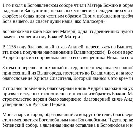
1-го июля в Богоявленском соборе чтили Матерь Божию в образ
надеждо и Заступнице, печальных утешение, ненадеющихся и от
скорбех и бедах пред честным образом Твоим избавления треб
Бога нашего, да спасет души наша, яко Милосерд».
Боголюбская икона Божией Матери, одна из древнейших чудотво
память о явлении ему Божией Матери.
В 1155 году благоверный князь Андрей, переселяясь из Вышго
эта икона получила наименование Владимирской). В семи верст
Андрей просил сопровождавшего его священника Николая сове
Затем он перешел в походный шатер, но не прекращал усердной
принесенный из Вышгорода, поставить во Владимире, а на мест
благословение Христа Спасителя, Который явился в это время н
Исполняя повеление, благоверный князь Андрей заложил на ука
призвал искусных иконописцев и просил изобразить Божию Мате
строительство церкви было завершено, благоверный князь Анд
утвердилось в Русской Церкви.
Монастырь и город, образовавшийся вокруг обители, благоверн
стал именоваться Боголюбивым или Боголюбским. Чудотворная
Успенский собор, а явленная икона оставлена в Боголюбове и 