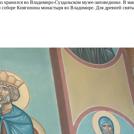
аз хранился во Владимиро-Суздальском музее-заповеднике. В ма
м соборе Княгинина монастыря во Владимире. Для древней свят