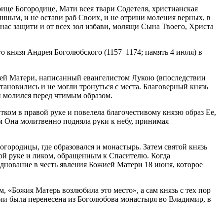
рице Богородице, Мати всея твари Содетеля, христианская
шным, и не остави раб Своих, и не отрини моления верных, в
ас защити и от всех зол избави, молящи Сына Твоего, Христа
о князя Андрея Боголюбского (1157–1174; память 4 июля) в
жией Матери, написанный евангелистом Лукою (впоследствии
тановились и не могли тронуться с места. Благоверный князь
 молился перед чтимым образом.
тком в правой руке и повелела благочестивому князю образ Ее,
м Она молитвенно подняла руки к небу, принимая
городицы, где образовался и монастырь. Затем святой князь
вой руке и ликом, обращенным к Спасителю. Когда
зднование в честь явления Божией Матери 18 июня, которое
, «Божия Матерь возлюбила это место», а сам князь с тех пор
и была перенесена из Боголюбова монастыря во Владимир, в