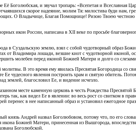
е Её Боголюбская, и звучал тропарь: «Всепетая и Всеславная Ца
чаявшихся скорое надеяние, молим Тя: милостива буди нам, гре
ующих. О Владычице, Благая Помощнице! Ризою Твоею честною н
рных икон России, написана в ХII веке по просьбе благоверног
рода в Суздальскую землю, взял с собой чудотворный образ Бо
ах от Владимира лошади, везшие киот с чудотворной иконой, ос
ршить молебен перед иконой Божией Матери и долго со слезами
 молитвы. В это время ему явилась Пресвятая Богородица со сви
е Ее чудесного явления построить храм и святую обитель. Пото
ад землей, благословил Ее, и видение исчезло.
занном месте каменную церковь в честь Рождества Пресвятой Бо
рь так, как видел Ее в явлении: во весь рост со свитком в пра
рей перенес в нее написанный образ и установил ежегодное пра
ый князь Андрей назвал Боголюбовом, потому что, по его словам
 икона Божией Матери, принесенная из Вышгорода, впоследстви
названа Боголюбской.