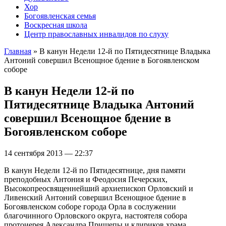
Хор
Богоявленская семья
Воскресная школа
Центр православных инвалидов по слуху
Главная
» В канун Недели 12-й по Пятидесятнице Владыка
Антоний совершил Всенощное бдение в Богоявленском
Вы здесь
соборе
В канун Недели 12-й по
Пятидесятнице Владыка Антоний
совершил Всенощное бдение в
Богоявленском соборе
14 сентября 2013 — 22:37
В канун Недели 12-й по Пятидесятнице, дня памяти
преподобных Антония и Феодосия Печерских,
Высокопреосвященнейший архиепископ Орловский и
Ливенский Антоний совершил Всенощное бдение в
Богоявленском соборе города Орла в сослужении
благочинного Орловского округа, настоятеля собора
протоиерея Александра Прищепы и клириков храма.