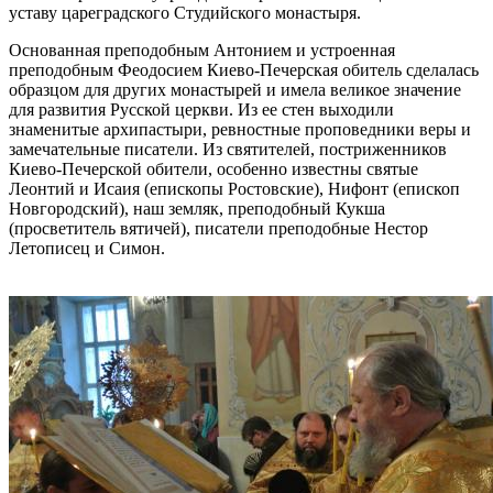
уставу цареградского Студийского монастыря.
Основанная преподобным Антонием и устроенная
преподобным Феодосием Киево-Печерская обитель сделалась
образцом для других монастырей и имела великое значение
для развития Русской церкви. Из ее стен выходили
знаменитые архипастыри, ревностные проповедники веры и
замечательные писатели. Из святителей, постриженников
Киево-Печерской обители, особенно известны святые
Леонтий и Исаия (епископы Ростовские), Нифонт (епископ
Новгородский), наш земляк, преподобный Кукша
(просветитель вятичей), писатели преподобные Нестор
Летописец и Симон.