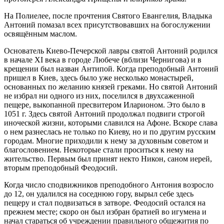
На Полиелее, после прочтения Святого Евангелия, Владыка
Антоний помазал всех присутствовавших на богослужении
освящённым маслом.
Основатель Киево-Печерской лавры святой Антоний родился
в начале XI века в городе Любече (вблизи Чернигова) и в
крещении был назван Антипой. Когда преподобный Антоний
пришел в Киев, здесь было уже несколько монастырей,
основанных по желанию князей греками. Но святой Антоний
не избрал ни одного из них, поселился в двухсаженной
пещере, выкопанной пресвитером Иларионом. Это было в
1051 г. Здесь святой Антоний продолжал подвиги строгой
иноческой жизни, которыми славился на Афоне. Вскоре слава
о нем разнеслась не только по Киеву, но и по другим русским
городам. Многие приходили к нему за духовным советом и
благословением. Некоторые стали проситься к нему на
жительство. Первым был принят некто Никон, саном иерей,
вторым преподобный Феодосий.
Когда число сподвижников преподобного Антония возросло
до 12, он удалился на соседнюю гору, вырыл себе здесь
пещеру и стал подвизаться в затворе. Феодосий остался на
прежнем месте; скоро он был избран братией во игумена и
начал стараться об учреждении правильного общежития по