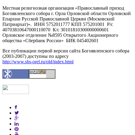
Местная религиозная организация «Православный приход
Богоявленского собора г. Орла Орловской области Орловской
Епархии Русской Православной Церкви (Московский
Патриархат)». ИНН 5752011777 КПП 575201001 Р/с
40703810647000110070 К/с 30101810300000000601
Орловское отделение №8595 Открытого Акционерного
общества «Сбербанк России» БИК 045402601
Все публикации первой версии сайта Богоявленского собора
(2003-2007) доступны по адресу
http://www.sbs-orel.ru/old/index.html