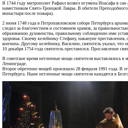
В 1744 году митрополит Рафаил возвел игумена Иоасафа в сан
наместником Свято-Троицкой Лавры. В обители Преподобного С
монастыря после пожара).
2 июня 1748 года в Петропавловском соборе Петербурга архим
следил за благочестием и состоянием храмов, за правильност
образованию духовенства, правильному соблюдению ими устава
здоровья. Своему келейнику Стефану, накануне преставления, 
кончина. Другому келейнику, Василию, святитель указал, что о
10 декабря 1754 года святитель преставился. Прославление свят
В советское время нетленные мощи святителя выставлялись в м
Ленинграде.
Второе обретение мощей произошло 28 февраля 1991 года. В э
Петербурга. Ныне нетленные мощи святителя находятся в Белг