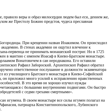
е, правило веры и образ милосердия людем был еси, дением же,
духом же Престолу Божию предстоя, чудеса преславная
й Богородицы. При крещении назван Иоакимом. Он происходил
ю академию. В стенах академии он ощутил влечение к
 сына-первенца не принимать монашеский постриг. Но в 1725
ижен в мантию с именем Иоасаф в Киево-Братском монастыре.
арлаамом Вонатовичем в сан иеродиакона. Его оставили
рхиепископ Рафаил Забороский. Архиепископ Рафаил обратил
оручено ответственное послушание в должности экзаменатора
вел из училищного Братского монастыря в Киево-Софийский
а, он приложил много усилий к исправлению нравственных
пособностей. В это время он хорошо изучил нужды
 сочетающаяся с большими внутренними подвигами. Он быстро
добродетелей с седми грехами смертными».
сан игумена. В своем монастыре все силы игумен полагал на
 Афанасия, патриарха Константинопольского, Лубинского
.