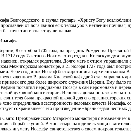
сафа Белгородского, и звучал тропарь: «Христу Богу возлюбленн
прославлен от Бога явился еси: телом убо в нетлении почивая, 
и благочестии и спасет души наша».
Иоасафу.
ернии, 8 сентября 1705 года, на праздник Рождества Пресвято
. В 1712 году 7-летнего Иокима отец отдал в Киевскую духовну
, наконец, открылся родителям. Долго мать с отцом упрашивали
ском Межигорском монастыре, а 21 ноября 1727 года был постр
емии. Через год инок Иоасаф был хиротонисан архиепископом В
 преосвященного Варлаама Киевской кафедрой стал управлять а
привлек его для более широкого служения Церкви. Ему было п
 Рафаил посвятил иеродиакона Иосафа в сан иеромонаха и пере
евской духовной консистории. Исполняя должность экзаменатор
ь святителя была прекрасной школой для его организаторских с
сь ясно определилась всесторонность деловых качеств Иоасафа,
ьствует сохранившееся его произведение «Брань седми честных 
м Свято-Преображенского Мгарского монастыря с возведением в 
вия в борьбе с унией. В монастыре находились мощи святителя
влялся игумену Иоасафу, свидетельствуя о своем покровительстве