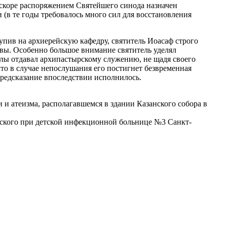
вскоре распоряжением Святейшего синода назначен
в те годы требовалось много сил для восстановления
упив на архиерейскую кафедру, святитель Иоасаф строго
твы. Особенно большое внимание святитель уделял
илы отдавал архипастырскому служению, не щадя своего
что в случае непослушания его постигнет безвременная
 предсказание впоследствии исполнилось.
 и атеизма, располагавшемся в здании Казанского собора в
одского при детской инфекционной больнице №3 Санкт-