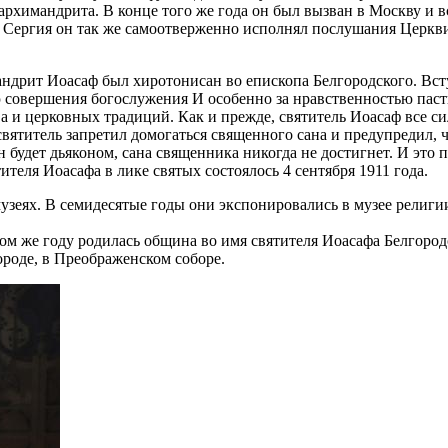
 архимандрита. В конце того же года он был вызван в Москву и 
ергия он так же самоотверженно исполнял послушания Церкви (
андрит Иоасаф был хиротонисан во епископа Белгородского. Вст
ью совершения богослужения И особенно за нравственностью пас
 и церковных традиций. Как и прежде, святитель Иоасаф все с
святитель запретил домогаться священного сана и предупредил, 
н будет дьяконом, сана священника никогда не достигнет. И это
ителя Иоасафа в лике святых состоялось 4 сентября 1911 года.
узеях. В семидесятые годы они экспонировались в музее религии
том же году родилась община во имя святителя Иоасафа Белгор
ороде, в Преображенском соборе.