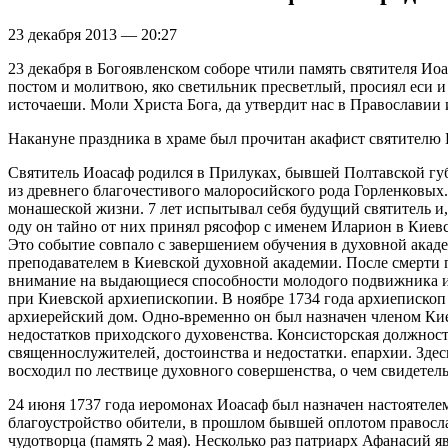
23 декабря 2013 — 20:27
23 декабря в Богоявленском соборе чтили память святителя Иоа
постом и молитвою, яко светильник пресветлый, просиял еси и 
источаеши. Моли Христа Бога, да утвердит нас в Православии 
Накануне праздника в храме был прочитан акафист святителю 
Святитель Иоасаф родился в Прилуках, бывшей Полтавской губ
из древнего благочестивого малоросийского рода Горленковых
монашеской жизни. 7 лет испытывал себя будущий святитель и
оду он тайно от них принял рясофор с именем Иларион в Киев
Это событие совпало с завершением обучения в духовной акад
преподавателем в Киевской духовной академии. После смерти
внимание на выдающиеся способности молодого подвижника и 
при Киевской архиепископии. В ноябре 1734 года архиепископ
архиерейский дом. Одно-временно он был назначен членом Ки
недостатков приходского духовенства. Консисторская должност
священнослужителей, достоинства и недостатки. епархии. Зде
восходил по лествице духовного совершенства, о чем свидетел
24 июня 1737 года иеромонах Иоасаф был назначен настоятеле
благоустройство обители, в прошлом бывшей оплотом правосла
чудотворца (память 2 мая). Несколько раз патриарх Афанасий я