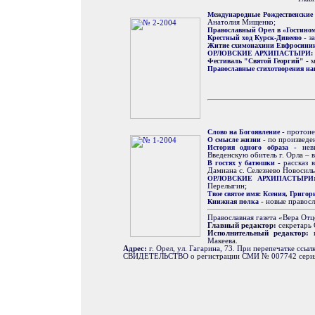
Международные Рождественские
Анатолия Мищенко;
Православный Орел в «Гостином
Крестный ход Курск-Дивеево
- з
Житие схимонахини Евфросини
ОРЛОВСКИЕ АРХИПАСТЫРИ: епи
Фестиваль "Святой Георгий"
- м
Православные стихотворения на
Слово на Богоявление
- протоие
О смысле жизни
- по произведе
История одного образа
- неви
Введенскую обитель г. Орла – 
В гостях у батюшки
- рассказ 
Дамиана с. Селезнево Новосиль
ОРЛОВСКИЕ АРХИПАСТЫРИ: ар
Перелыгин;
Твое святое имя: Ксения, Григор
Книжная полка
- новые правосл
Православная газета «Вера Отц
Главный редактор:
секретарь 
Исполнительный редактор:
Макеева.
Адрес:
г. Орел, ул. Гагарина, 73. При перепечатке ссыл
СВИДЕТЕЛЬСТВО о регистрации СМИ № 007742 серия 