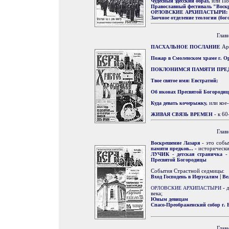
Чудесный эдесский образ,
или По
Православный фестиваль "Воскр
ОРЛОВСКИЕ АРХИПАСТЫРИ: е
Заочное отделение теологии (бог
Глав
ПАСХАЛЬНОЕ ПОСЛАНИЕ
Арх
Пожар в Смоленском храме г. О
ПОКЛОНИМСЯ ПАМЯТИ ПРЕ
Твое святое имя: Евстратий;
Об иконах Пресвятой Богородиц
Куда девать кочерыжку,
или кое-
ЖИВАЯ СВЯЗЬ ВРЕМЕН
- к 60
Глав
Воскрешение Лазаря
- это собы
памяти предков...
- историческ
ЛУЧИК - детская страничка
- 
Пресвятой Богородицы
События Страстной седмицы:
Вход Господень в Иерусалим
|
Ве
ОРЛОВСКИЕ АРХИПАСТЫРИ
- 
века;
Юным девицам
Спасо-Преображенский собор г. 
Глав