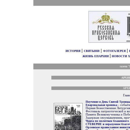
|
|
|
ИСТОРИЯ
СВЯТЫНИ
ФОТОГАЛЕРЕЯ
|
ЖИЗНЬ ЕПАРХИИ
НОВОСТИ 
газета 
АРХИ
АРХИ
Глав
Поучение в День Святой Троиц
Епархиальная хроника
- событи
Первая Божественная Литургия 
Фестиваль патриотической и во
Памяти Великомученика и Побе
Задержан злоумышленник, прич
Чудеса по молитвам блаженного
СУЕВЕРИЕ и неразумное благоч
Орловское православное воинств