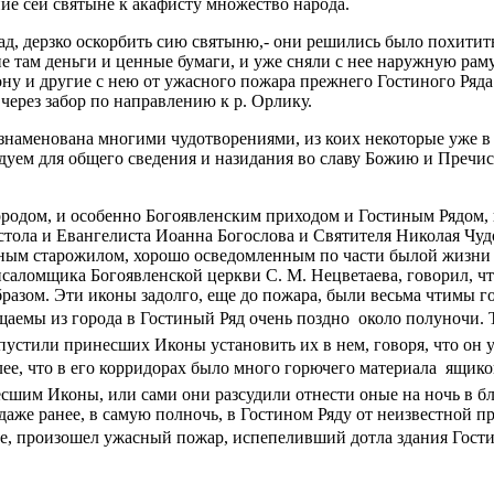
ние сей святыне к акафисту множество народа.
ад, дерзко оскорбить сию святыню,- они решились было похитить 
 там деньги и ценные бумаги, и уже сняли с нее наружную раму
ону и другие с нею от ужасного пожара прежнего Гостиного Ряд
 через забор по направлению к р. Орлику.
 ознаменована многими чудотворениями, из коих некоторые уже 
дуем для общего сведения и назидания во славу Божию и Пречи
родом, и особенно Богоявленским приходом и Гостиным Рядом, и 
остола и Евангелиста Иоанна Богослова и Святителя Николая Чу
ным старожилом, хорошо осведомленным по части былой жизни г
саломщика Богоявленской церкви С. М. Нецветаева, говорил, ч
разом. Эти иконы задолго, еще до пожара, были весьма чтимы го
аемы из города в Гостиный Ряд очень поздно  около полуночи.
опустили принесших Иконы установить их в нем, говоря, что он 
е, что в его корридорах было много горючего материала  ящиков
сшим Иконы, или сами они разсудили отнести оные на ночь в б
ли даже ранее, в самую полночь, в Гостином Ряду от неизвестно
, произошел ужасный пожар, испепеливший дотла здания Гостино