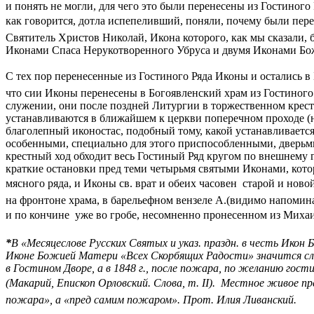
и понять не могли, для чего это были перенесены из Гостиного
как говорится, дотла испепеливший, поняли, почему были пере
Святитель Христов Николай, Икона которого, как мы сказали, б
Иконами Спаса Нерукотворенного Убруса и двумя Иконами Бо
С тех пор перенесенные из Гостиного Ряда Иконы и остались в 
что сии Иконы перенесены в Богоявленский храм из Гостиного
служении, они после поздней Литургии в торжественном крестн
устанавливаются в ближайшем к церкви поперечном проходе (
благолепный иконостас, подобный тому, какой устанавливается
особенными, специально для этого приспособленными, дверьм
крестный ход обходит весь Гостиный Ряд кругом по внешнему 
краткие остановки пред теми четырьмя святыми Иконами, кото
мясного ряда, и Иконы св. врат и обеих часовен  старой и нов
на фронтоне храма, в барельефном вензеле А.(видимо напоми
и по кончине  уже во гробе, несомненно пронесенном из Миха
*
В «Месяцеслове Русских Святых и указ. праздн. в честь Икон
Иконе Божией Матери «Всех Скорбящих Радости» значится следу
в Гостином Дворе, а в 1848 г., после пожара, по желанию гост
(
Макарий, Епископ Орловский. Слова, т. II
).  Местное живое п
пожара», а «пред самим пожаром». Прот. Илия Ливанский.