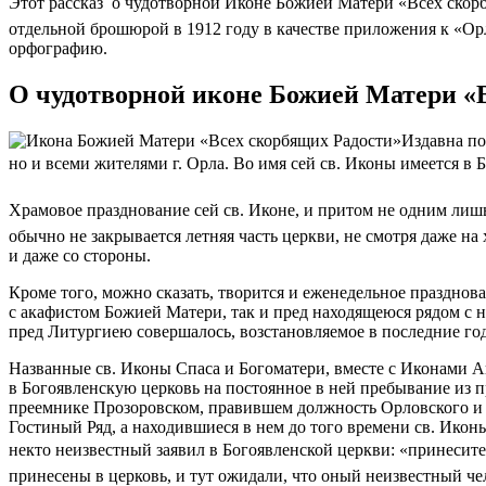
Этот рассказ  о чудотворной Иконе Божией Матери «Всех ско
отдельной брошюрой в 1912 году в качестве приложения к «Ор
орфографию.
О чудотворной иконе Божией Матери «В
Издавна по
но и всеми жителями г. Орла. Во имя сей св. Иконы имеется в 
Храмовое празднование сей св. Иконе, и притом не одним лишь
обычно не закрывается летняя часть церкви, не смотря даже на
и даже со стороны.
Кроме того, можно сказать, творится и еженедельное празднов
с акафистом Божией Матери, так и пред находящеюся рядом с 
пред Литургиею совершалось, возстановляемое в последние го
Названные св. Иконы Спаса и Богоматери, вместе с Иконами А
в Богоявленскую церковь на постоянное в ней пребывание из п
преемнике Прозоровском, правившем должность Орловского и К
Гостиный Ряд, а находившиеся в нем до того времени св. Ик
некто неизвестный заявил в Богоявленской церкви: «принесите
принесены в церковь, и тут ожидали, что оный неизвестный чел