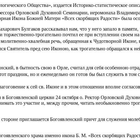
огического Общества», издается Историко-статистическое описа
фессора Орловской Духовной Семинарии, иеромонаха Владимира
ворная Икона Божией Матери «Всех скорбящих Радости» была ос
харович Булгаков рассказывал нам, что у него запало в памят
 и торжественно-трогательно почтил ее при вступлении своем 
молитвенно-хвалебная речь, обращенная к Чудотворной Иконе, в
ился Святитель пред сею Иконою, как трогательно обращался к 
ий, в бытность свою в Орле, считал для себя особенною отра
от праздник, но и еженедельно он готов бы был служить в том св
агоговение к сей св. Иконе и в этом отношении вполне соглас
 Богоявленской церкви 24 октября о. Ректор Орловской Духовн
инимать это участие и, между прочим, читать необыкновенно т
а стороне приглашается Богоявленский причт для служения молеб
Богоявленского храма именно икона Б. М. «Всех скорбящих Радос