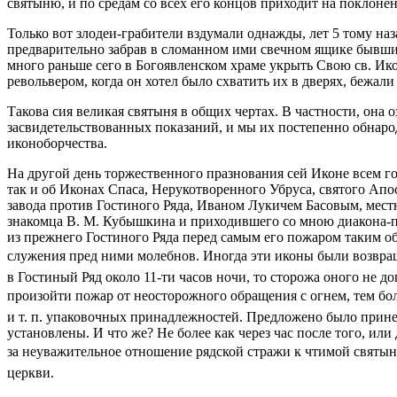
святыню, и по средам со всех его концов приходит на поклоне
Только вот злодеи-грабители вздумали однажды, лет 5 тому наз
предварительно забрав в сломанном ими свечном ящике бывшие
много раньше сего в Богоявленском храме укрыть Свою св. Ик
револьвером, когда он хотел было схватить их в дверях, бежали
Такова сия великая святыня в общих чертах. В частности, она
засвидетельствованных показаний, и мы их постепенно обнаро
иконоборчества.
На другой день торжественного празнования сей Иконе всем го
так и об Иконах Спаса, Нерукотворенного Убруса, святого Ап
завода против Гостиного Ряда, Иваном Лукичем Басовым, мест
знакомца В. М. Кубышкина и приходившего со мною диакона-п
из прежнего Гостиного Ряда перед самым его пожаром таким об
служения пред ними молебнов. Иногда эти иконы были возвращ
в Гостиный Ряд около 11-ти часов ночи, то сторожа оного не д
произойти пожар от неосторожного обращения с огнем, тем боле
и т. п. упаковочных принадлежностей. Предложено было прине
установлены. И что же? Не более как через час после того, и
за неуважительное отношение рядской стражи к чтимой святыне
церкви.