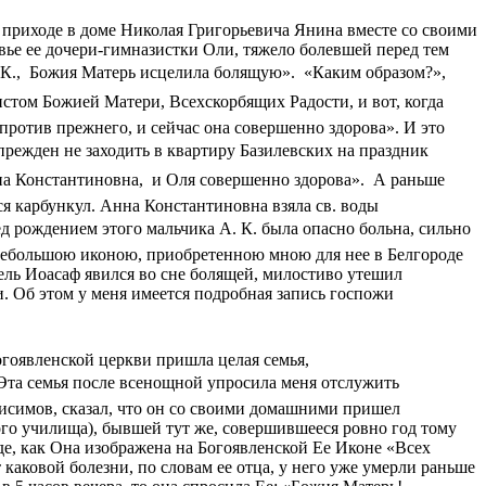
 приходе в доме Николая Григорьевича Янина вместе со своими
вье ее дочери-гимназистки Оли, тяжело болевшей перед тем
 К.,  Божия Матерь исцелила болящую».  «Каким образом?», 
фистом Божией Матери, Всехскорбящих Радости, и вот, когда
 против прежнего, и сейчас она совершенно здорова». И это
упрежден не заходить в квартиру Базилевских на праздник
а Константиновна,  и Оля совершенно здорова».  А раньше
ся карбункул. Анна Константиновна взяла св. воды
д рождением этого мальчика А. К. была опасно больна, сильно
 небольшою иконою, приобретенною мною для нее в Белгороде
ль Иоасаф явился во сне болящей, милостиво утешил
ти. Об этом у меня имеется подробная запись госпожи
огоявленской церкви пришла целая семья,
 Эта семья после всенощной упросила меня отслужить
симов, сказал, что он со своими домашними пришел
го училища), бывшей тут же, совершившееся ровно год тому
де, как Она изображена на Богоявленской Ее Иконе «Всех
каковой болезни, по словам ее отца, у него уже умерли раньше