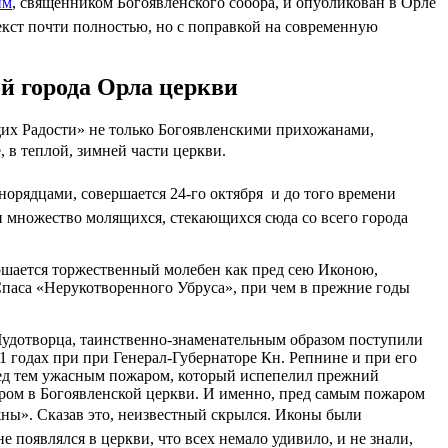
им
, священником Богоявленского собора, и опубликован в Орле
кст почти полностью, но с поправкой на современную
й города Орла церкви
щих Радости» не только Богоявленскими прихожанами,
, в теплой, зимней части церкви.
рядцами, совершается 24-го октября  и до того времени
ви множество молящихся, стекающихся сюда со всего города
вершается торжественный молебен как пред сею Иконою,
Спаса «Нерукотворенного Убруса», при чем в прежние годы
Чудотворца, таинственно-знаменательным образом поступили
1 годах при при Генерал-Губернаторе Кн. Репнине и при его
пред тем ужасным пожаром, который испепелил прежний
ром в Богоявленской церкви. И именно, пред самым пожаром
ужны». Сказав это, неизвестный скрылся. Иконы были
 появлялся в церкви, что всех немало удивило, и не знали,