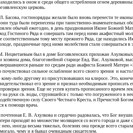
находились в оном и среди общего истребления огнем деревянн
огоявленскую церковь.
 Л. Басова, гостинорядцы желали было вновь перенести те иконы
 они туда были перенесены при таинственно-знаменательных обс
новлен обычай ежегодно, в день празднования Иконе Божией Мат
од Гостиного Ряда и совершать там перед ними акафистный моле
лее соответственным тому месту прежнего Ряда, где находились 
оходе, праздничные пред ними молебствия стали совершаться в 
 М. Нецветаевым был в доме Богоявленских прихожан Ахулковых,
и хозяина дома, благоговейной старице Евд. Вас. Ахулковой, в
овершавшееся раньше по средам ради акафиста Божией Матери «
почувствовал сильное ослабление всего своего зрения  и настол
 кому-либо другому из присутсвовавших на клиросе. Это, конечн
освидетельствовал его зрение и признал необходимым прописать ем
 проверки зрения. Еще не успев купить прописанного врачем ле
е на руки св. воды, струившейся с только что погруженного в н
додейственную силу Своего Честнаго Креста, и Пречистой Богома
ся к помощи врача.
чтенная Е. В. Ахулкова и сердечно радовалась, что Бог внушил
тери приходят во множестве молящиеся со всего города и даже 
с нею, иногда весьма тяжелых, болезнях она прежде всего стара
омогало, чему и я бывал очевидным свидетелем.