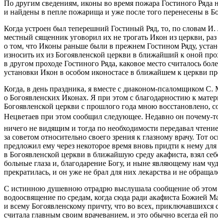
По другим сведениям, иконы во время пожара Гостиного Ряда 
и найдены в пепле пожарища и уже после того перенесены в Б
Когда устроен был теперешний Гостиный Ряд, то, по словам И.
местный сященник уговорил их не трогать Икон из церкви, раз
о том, что Иконы раньше были в прежнем Гостином Ряду, уста
износить их из Богоявленской церкви в ближайший к оной прох
в другом проходе Гостиного Ряда, каковое место считалось бо
установки Икон в особом иконостасе в ближайшем к церкви пр
Когда, в день праздника, я вместе с диаконом-псаломщиком С.
о Богоявленских Иконах. Я при этом с благодарностию к матер
Богоявленской церкви с прошлого года мною восстановлено, с
Нецветаев при этом сообщил следующее. Недавно он почему-то 
ничего не видящим и тогда по необходимости передавал чтение
за советом относительно своего зрения к глазному врачу. Тот 
предложил ему через некоторое время вновь придти к нему для
в Богоявленской церкви в ближайшую среду акафиста, взял себ
больные глаза и, благодарение Богу, и ныне являющему нам чу
прекратилась, и он уже не брал для них лекарства и не обращал
С истинною душевною отрадрю выслушала сообщение об этом по
водоосвящение по средам, когда сюда ради акафиста Божией Ма
и всему Богоявленскому причту, что во всех, приключавшихся 
считала главным своим врачеванием, и это обычно всегда ей п