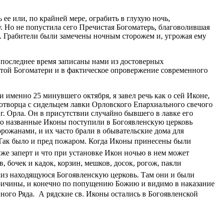
ее или, по крайней мере, ограбить в глухую ночь,
. Но не попустила сего Пречистая Богоматерь, благоволившая
а. Грабители были замечены ночным сторожем и, угрожая ему
в последнее время записаны нами из достоверных
стой Богоматери и в фактическое опровержение современного
именно 25 минувшего октября, я завел речь как о сей Иконе,
дотворца с сидельцем лавки Орловского Епархиального свечого
. Орла. Он в присутствии случайно бывшего в лавке его
то названные Иконы поступили в Богоявленскую церковь
рожанами, и их часто брали в обывательские дома для
 Так было и пред пожаром. Когда Иконы принесены были
уже заперт и что при установке Икон ночью в нем может
, бочек и кадок, корзин, мешков, досок, рогож, пакли
лиз находящуюся Богоявленскую церковь. Там они и были
й причины, и конечно по попущению Божию и видимо в наказание
го Ряда.  А рядские св. Иконы остались в Богоявленской