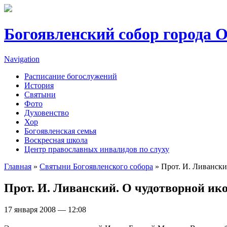
Перейти к основному содержанию
Богоявленский собор города 
Navigation
Расписание богослужений
История
Святыни
Фото
Духовенство
Хор
Богоявленская семья
Воскресная школа
Центр православных инвалидов по слуху
Главная
»
Святыни Богоявленского собора
» Прот. И. Ливански
Вы здесь
Прот. И. Ливанский. О чудотворной ик
17 января 2008 — 12:08