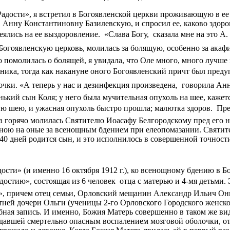
адости», я встретил в Богоявленской церкви проживающую в ее
 Анну Константиновну Базилевскую, и спросил ее, каково здоро
лись на ее выздоровление.  «Слава Богу,  сказала мне на это А.
ла в Богоявленскую церковь, молилась за болящую, особенно за ака
но помолилась о болящей, я увидала, что Оле много, много лучше
аздника, тогда как накануне оного Богоявленский причт был пред
ки. «А теперь у нас и дезинфекция произведена,  говорила Анн
нький сын Коля; у него была мучительная опухоль на шее, кажет
ю шею, и ужасная опухоль быстро прошла; малютка здоров.  Пре
она горячо молилась Святителю Иоасафу Белгородскому пред его
ною на оные за всенощным бдением при елеопомазании. Святите
рез 40 дней родится сын, и это исполнилось в совершенной точнос
сти» (и именно 16 октября 1912 г.), ко всенощному бдению в Б
стию», состоящая из 6 человек  отца с матерью и 4-мя детьми.
, причем отец семьи, Орловский мещанин Александр Ильич Они
тней дочери Ольги (ученицы 2-го Орловского Городского женско
бная запись. И именно, Божия Матерь совершенно в таком же ви
адавшей смертельно опасным воспалением мозговой оболочки, от 