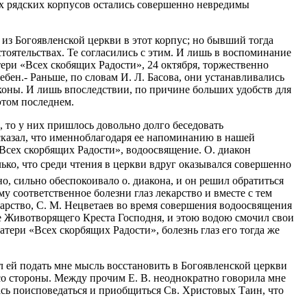
ых рядских корпусов остались совершенно невредимы
 из Богоявленской церкви в этот корпус; но бывший тогда
тоятельствах. Те согласились с этим. И лишь в воспоминание
ери «Всех скобящих Радости», 24 октября, торжественно
бен.- Раньше, по словам И. Л. Басова, они устанавливались
Иконы. И лишь впоследствии, по причине больших удобств для
этом последнем.
 то у них пришлось довольно долго беседовать
ысказал, что именноблагодаря ее напоминанию в нашей
Всех скорбящих Радости», водоосвящение. О. диакон
ько, что среди чтения в церкви вдруг оказывался совершенно
о, сильно обеспокоивало о. диакона, и он решил обратиться
у соответственное болезни глаз лекарство и вместе с тем
карство, С. М. Нецветаев во время совершения водоосвящения
ее Животворящего Креста Господня, и этою водою смочил свои
тери «Всех скорбящих Радости», болезнь глаз его тогда же
 ей подать мне мысль восстановить в Богоявленской церкви
со стороны. Между прочим Е. В. неоднократно говорила мне
лась поисповедаться и приобщиться Св. Христовых Таин, что