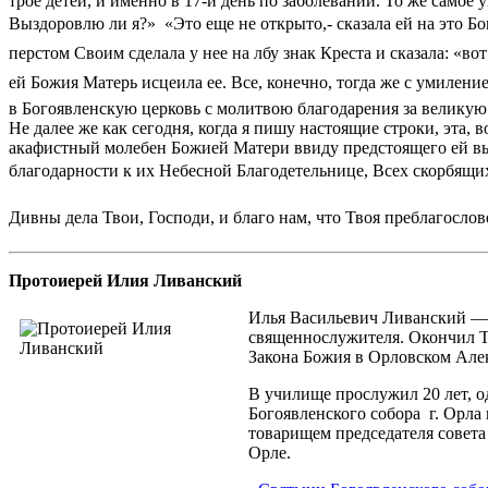
трое детей, и именно в 17-й день по заболевании. То же самое 
Выздоровлю ли я?»  «Это еще не открыто,- сказала ей на это Б
перстом Своим сделала у нее на лбу знак Креста и сказала: «во
ей Божия Матерь исцеила ее. Все, конечно, тогда же с умилени
в Богоявленскую церковь с молитвою благодарения за великую
Не далее же как сегодня, когда я пишу настоящие строки, эта
акафистный молебен Божией Матери ввиду предстоящего ей вые
благодарности к их Небесной Благодетельнице, Всех скорбящих
Дивны дела Твои, Господи, и благо нам, что Твоя преблагосло
Протоиерей Илия Ливанский
Илья Васильевич Ливанский — с
священнослужителя. Окончил Т
Закона Божия в Орловском Але
В училище прослужил 20 лет, о
Богоявленского собора г. Орл
товарищем председателя совета
Орле.