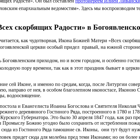
рбящих Радости». Он был составлен
протоиереем Илией Ливанск
ловским епархиальным ведомостям». Здесь мы воспроизводим те
сех скорбящих Радости» в Богоявленско
читается, как чудотворная, Икона Божией Матери «Всех скорбя
Богоявленской церкви особый придел  правый, на южной стороне
 Богоявленским приходом, но и всем городом, и особенно гостино
 холодную пору времени, так как в этот праздник бывает в церк
ание сей Иконе, и именно по средам, когда, после Литургии со
нею, направо от нея, в особом благолепном иконостасе, Иконою 
ды, водоосвящение.
постола и Евангелиста Иоанна Богослова и Святителя Николая 
режнего деревянного Гостиного Ряда, построенного в 1780 и 178
урского Губернатора. Это было 30 апреля 1847 года, как раз 
оны Промыслу Божию угодно было сохранить от истребления пожа
 сюда из Гостиного Ряда тамошние св. Иконы,  они тут будут н
овек придет сюда для молебна пред теми Иконами; но он более не