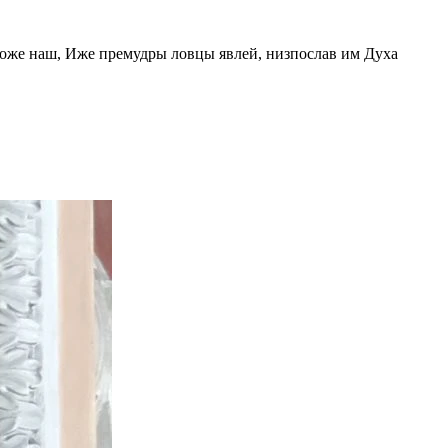
 Боже наш, Иже премудры ловцы явлей, низпослав им Духа