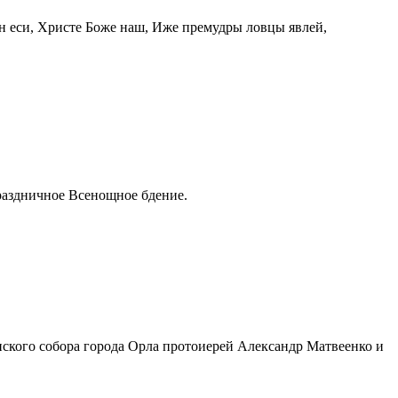
ен еси, Христе Боже наш, Иже премудры ловцы явлей,
праздничное Всенощное бдение.
нского собора города Орла протоиерей Александр Матвеенко и