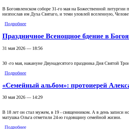
В Богоявленском соборе 31-го мая на Божественной литургии п
низпослав им Духа Святаго, и теми уловлей вселенную, Челове
Подробнее
о День Святой Троицы – Пятидесятницы. Фотореп
Праздничное Всенощное бдение в Богоя
31 мая 2026 — 18:56
30 -го мая, накануне Двунадесятого праздника Дня Святой Тр
Подробнее
о Праздничное Всенощное бдение в Богоявленском
«Семейный альбом»: протоиерей Алекс
30 мая 2026 — 14:29
В 18 лет он стал мужем, в 19 - священником. А в день запис
матушка Ольга отметили 24-ю годовщину семейной жизни.
Подробнее
о «Семейный альбом»: протоиерей Александр Мат