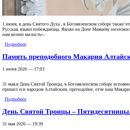
1 июня, в день Святого Духа , в Богоявленском соборе также ч
Русская, языки побеждающа. Якоже на Доне Мамаеву низложил 
нам велию милость».
Подробнее
о Память святого благоверного князя Димитрия До
Память преподобного Макария Алтайск
1 июня 2026 — 17:03
31 мая,в День Святой Троицы, в Богоявленском соборе вспоми
пришел еси народом Алтайским, преподобне, отче наш Макарие
Подробнее
о Память преподобного Макария Алтайского. Фото
День Святой Троицы – Пятидесятницы
31 мая 2026 — 19:39