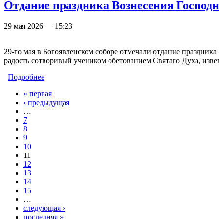
Отдание праздника Вознесения Господ
29 мая 2026 — 15:23
29-го мая в Богоявленском соборе отмечали отдание праздника
радость сотворивый учеником обетованием Святаго Духа, изв
Подробнее
о Отдание праздника Вознесения Господня. Фотор
« первая
Страницы
‹ предыдущая
…
7
8
9
10
11
12
13
14
15
…
следующая ›
последняя »