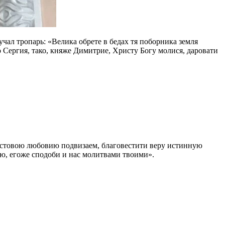
учал тропарь: «Велика обрете в бедах тя поборника земля
Сергия, тако, княже Димитрие, Христу Богу молися, даровати
ристовою любовию подвизаем, благовестити веру истинную
ию, егоже сподоби и нас молитвами твоими».