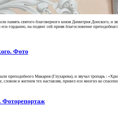
тили память святого благоверного князя Димитрия Донского, и зв
еси гордыню, на подвиг сей прияв благословение преподобнаго 
нского
ого. Фото
нали преподобного Макария (Глухарева), и звучал тропарь : «Х
, словом и житием тех наставляя, привел еси многих ко спасен
. Фоторепортаж