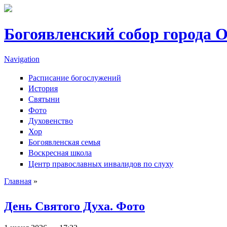
Перейти к основному содержанию
Богоявленский собор города 
Navigation
Расписание богослужений
История
Святыни
Фото
Духовенство
Хор
Богоявленская семья
Воскресная школа
Центр православных инвалидов по слуху
Главная
»
Вы здесь
День Святого Духа. Фото