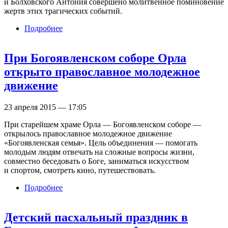
и Болховского Антония совершено молитвенное поминовение
жертв этих трагических событий.
Подробнее
о В Богоявленском соборе почтили память
жертв геноцида армян
При Богоявленском соборе Орла
открыто православное молодежное
движение
23 апреля 2015 — 17:05
При старейшем храме Орла — Богоявленском соборе —
открылось православное молодежное движение
«Богоявленская семья». Цель объединения — помогать
молодым людям отвечать на сложные вопросы жизни,
совместно беседовать о Боге, заниматься искусством
и спортом, смотреть кино, путешествовать.
Подробнее
о При Богоявленском соборе Орла открыто
православное молодежное движение
Детский пасхальный праздник в