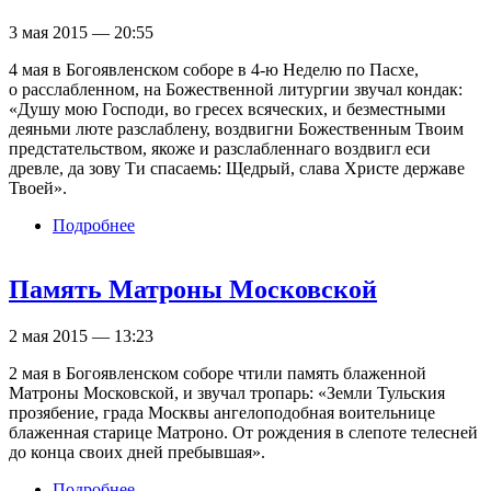
3 мая 2015 — 20:55
4 мая в Богоявленском соборе в 4-ю Неделю по Пасхе,
о расслабленном, на Божественной литургии звучал кондак:
«Душу мою Господи, во гресех всяческих, и безместными
деяньми люте разслаблену, воздвигни Божественным Твоим
предстательством, якоже и разслабленнаго воздвигл еси
древле, да зову Ти спасаемь: Щедрый, слава Христе державе
Твоей».
Подробнее
о Неделя о расслабленном.Фоторепортаж.
Память Матроны Московской
2 мая 2015 — 13:23
2 мая в Богоявленском соборе чтили память блаженной
Матроны Московской, и звучал тропарь: «Земли Тульския
прозябение, града Москвы ангелоподобная воительнице
блаженная старице Матроно. От рождения в слепоте телесней
до конца своих дней пребывшая».
Подробнее
о Память Матроны Московской