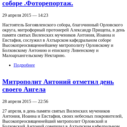
соборе .Фоторепортаж.
29 апреля 2015 — 14:23
Настоятель Богоявленского собора, благочинный Орловского
округа, митрофорный протоиерей Александр Прищепа, в день
памяти святых Виленских мучеников Антония, Иоанна и
Евстафия, сослужил в Ахтырском кафедральном соборе
Высокопреосвященнейшему митрополиту Орловскому и
Болховскому Антонию и епископу Ливенскому и
Малоархангельскому Нектарию.
Подробнее
о В день своего тезоименитства архиепископ
Антоний совершил литургию в Ахтырском
кафедральном соборе .Фоторепортаж.
Митрополит Антоний отметил день
своего Ангела
28 апреля 2015 — 22:56
27 апреля, в день памяти святых Виленских мучеников
Антония, Иоанна и Евстафия, своих небесных покровителей,
Высокопреосвященнейший митрополит Орловский и
Болховский Антоний совершил в Ахтырском кафедральном