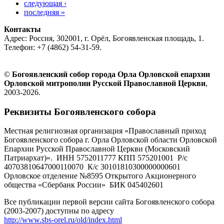
следующая ›
последняя »
Контакты
Адрес: Россия, 302001, г. Орёл, Богоявленская площадь, 1.
Телефон: +7 (4862) 54-31-59.
©
Богоявленский собор города Орла Орловской епархии
Орловской митрополии Русской Православной Церкви
,
2003-2026.
Реквизиты Богоявленского собора
Местная религиозная организация «Православный приход
Богоявленского собора г. Орла Орловской области Орловской
Епархии Русской Православной Церкви (Московский
Патриархат)». ИНН 5752011777 КПП 575201001 Р/с
40703810647000110070 К/с 30101810300000000601
Орловское отделение №8595 Открытого Акционерного
общества «Сбербанк России» БИК 045402601
Все публикации первой версии сайта Богоявленского собора
(2003-2007) доступны по адресу
http://www.sbs-orel.ru/old/index.html