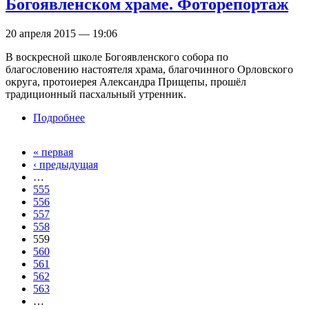
Богоявленском храме. Фоторепортаж
20 апреля 2015 — 19:06
В воскресной школе Богоявленского собора по
благословению настоятеля храма, благочинного Орловского
округа, протоиерея Александра Прищепы, прошёл
традиционный пасхальный утренник.
Подробнее
о Детский пасхальный праздник в
Богоявленском храме. Фоторепортаж
« первая
Страницы
‹ предыдущая
…
555
556
557
558
559
560
561
562
563
…