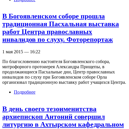
В Богоявленском соборе прошла
традиционная Пасхальная выставка
работ Центра православных
инвалидов по слуху. Фоторепортаж
1 мая 2015 — 16:22
По благословению настоятеля Богоявленского собора,
митрофорного протоиерея Александра Прищепы, в
продолжающиеся Пасхальные дни, Центр православных
инвалидов по слуху при Богоявленском соборе Орла
организовал традиционную выставку работ учащихся Центра.
Подробнее
о В Богоявленском соборе прошла
традиционная Пасхальная выставка работ
Центра православных инвалидов по слуху.
В день своего тезоименитства
Фоторепортаж
архиепископ Антоний совершил
литургию в Ахтырском кафедральном