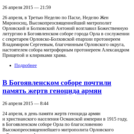
26 апреля 2015 — 21:59
26 апреля, в Третью Неделю по Пасхе, Неделю Жен
Мироносиц, Высокопреосвященнейший митрополит
Орловский и Болховский Антоний возглавил Божественную
литургию в Богоявленском соборе города Орла в сослужении
с секретарем Орловско-Болховской епархии протоиереем
Владимиром Сергеевым, благочинным Орловского округа,
настоятелем собора митрофорным протоиереем Александром
Прищепой и клириками храма.
Подробнее
о Владыка Антоний в Неделю Жен
Мироносиц возглавил Божественную
литургию в Богоявленском соборе
В Богоявленском соборе почтили
память жертв геноцида армян
26 апреля 2015 — 8:44
24 апреля, в день памяти жертв геноцида армян
и христианского населения Османской империи в 1915 году,
в Богоявленском соборе Орла по благословению
Высокопреосвященнейшего митрополита Орловского